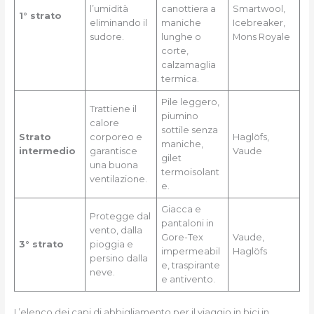
l’umidità
canottiera a
Smartwool,
1° strato
eliminando il
maniche
Icebreaker,
sudore.
lunghe o
Mons Royale
corte,
calzamaglia
termica.
Pile leggero,
Trattiene il
piumino
calore
sottile senza
Strato
corporeo e
Haglöfs,
maniche,
intermedio
garantisce
Vaude
gilet
una buona
termoisolant
ventilazione.
e.
Giacca e
Protegge dal
pantaloni in
vento, dalla
Gore-Tex
Vaude,
3° strato
pioggia e
impermeabil
Haglöfs
persino dalla
e, traspirante
neve.
e antivento.
L’elenco dei capi di abbigliamento per il viaggio in bici in