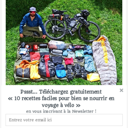
Pssst... Téléchargez gratuitement
« 10 recettes faciles pour bien se nourrir en
voyage à vélo »
… E accessori per il cicloturismo nell’emisfero australe
Proteggere le mani
en vous inscrivant à la Newsletter !
I guanti antivento e impermeabili proteggono le mani dal
freddo e dal vento pungente. I guanti da ciclismo sono spesso