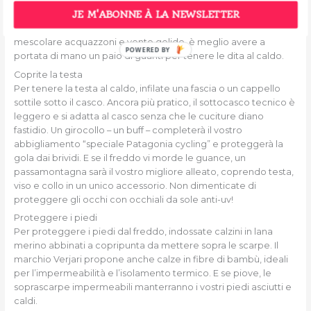
dotati di imbottitura sul palmo per attutire gli urti e rendere più
confortevole l’appoggio. Sono anche ben ventilati e offrono
JE M'ABONNE À LA NEWSLETTER
un buon comfort termico. D’altra parte, se il tempo decide di
mescolare acquazzoni e vento gelido, è meglio avere a
POWERED BY
portata di mano un paio di guanti per tenere le dita al caldo.
Coprite la testa
Per tenere la testa al caldo, infilate una fascia o un cappello
sottile sotto il casco. Ancora più pratico, il sottocasco tecnico è
leggero e si adatta al casco senza che le cuciture diano
fastidio. Un girocollo – un buff – completerà il vostro
abbigliamento “speciale Patagonia cycling” e proteggerà la
gola dai brividi. E se il freddo vi morde le guance, un
passamontagna sarà il vostro migliore alleato, coprendo testa,
viso e collo in un unico accessorio. Non dimenticate di
proteggere gli occhi con occhiali da sole anti-uv!
Proteggere i piedi
Per proteggere i piedi dal freddo, indossate calzini in lana
merino abbinati a copripunta da mettere sopra le scarpe. Il
marchio Verjari propone anche calze in fibre di bambù, ideali
per l’impermeabilità e l’isolamento termico. E se piove, le
soprascarpe impermeabili manterranno i vostri piedi asciutti e
caldi.