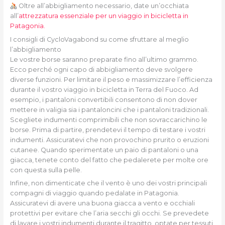
Oltre all’abbigliamento necessario, date un’occhiata
all’
attrezzatura essenziale per un viaggio in bicicletta in
Patagonia.
I consigli di CycloVagabond su come sfruttare al meglio
l’abbigliamento
Le vostre borse saranno preparate fino all’ultimo grammo.
Ecco perché ogni capo di abbigliamento deve svolgere
diverse funzioni. Per limitare il peso e massimizzare l’efficienza
durante il vostro viaggio in bicicletta in Terra del Fuoco. Ad
esempio, i pantaloni convertibili consentono di non dover
mettere in valigia sia i pantaloncini che i pantaloni tradizionali.
Scegliete indumenti comprimibili che non sovraccarichino le
borse. Prima di partire, prendetevi il tempo di testare i vostri
indumenti. Assicuratevi che non provochino prurito o eruzioni
cutanee. Quando sperimentate un paio di pantaloni o una
giacca, tenete conto del fatto che pedalerete per molte ore
con questa sulla pelle.
Infine, non dimenticate che il vento è uno dei vostri principali
compagni di viaggio quando pedalate in Patagonia.
Assicuratevi di avere una buona giacca a vento e occhiali
protettivi per evitare che l’aria secchi gli occhi. Se prevedete
di lavare i vostri indumenti durante il tragitto, optate per tessuti