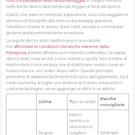
Fuoco e pedalare nella natura selvaggia
,
è meglio mettere
nelle borse da bici abiti funzionali, leggeri e facili da riporre.
Esatto, che siate un intrepido esploratore, una cicloviaggiatore
donna o un fotografo alla ricerca di paesaggi grandiosi,
l’obiettivo rimane lo stesso: stare caldi, asciutti e comodi per
godersi questa emozionante avventura.
La regola dei tre strati: trasformarsi in una cipolla!
Per
affrontare le condizioni climatiche estreme della
Patagonia,
potete affidarvi a un metodo collaudato: la regola
dei tre strati, nota anche come vestirsi a cipolla. Non si tratta di
trasformarsi in una verdura, ma di stratificare i vestiti come se
fossero bucce: uno strato dopo l’altro. Questo principio
permette di adattare facilmente il proprio abbigliamento. Se il
caldo aumenta, si toglie uno strato e se il vento entra sotto il
costume da bagno, se ne aggiunge un altro in un attimo.
Marche
Utilità
T
ipo di vestiti
consigliate
Intimo
termico in
lana merino:
Regola
maglia o
Silverskin,