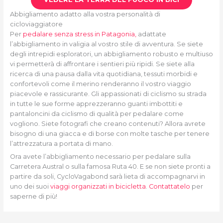
Abbigliamento adatto alla vostra personalità di
cicloviaggiatore
Per
pedalare senza stress in Patagonia,
adattate
l’abbigliamento in valigia al vostro stile di avventura. Se siete
degli intrepidi esploratori, un abbigliamento robusto e multiuso
vi permetterà di affrontare i sentieri più ripidi. Se siete alla
ricerca di una pausa dalla vita quotidiana, tessuti morbidi e
confortevoli come il merino renderanno il vostro viaggio
piacevole e rassicurante. Gli appassionati di ciclismo su strada
in tutte le sue forme apprezzeranno guanti imbottiti e
pantaloncini da ciclismo di qualità per pedalare come
vogliono. Siete fotografi che creano contenuti? Allora avrete
bisogno di una giacca e di borse con molte tasche per tenere
l’attrezzatura a portata di mano.
Ora avete l’abbigliamento necessario per pedalare sulla
Carretera Austral o sulla famosa Ruta 40. E se non siete pronti a
partire da soli, CycloVagabond sarà lieta di accompagnarvi in
uno dei suoi
viaggi organizzati in bicicletta
.
Contattatelo
per
saperne di più!