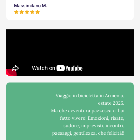
Massimilano M.
Viaggio in bicicletta in Armenia,
estate 2025.
Ma che avventura pazzesca ci hai
fatto vivere! Emozioni, risate,
sudore, imprevisti, incontri,
paesaggi, gentilezza, che felicità!!