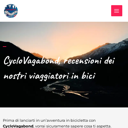
Vai
al
contenuto
CycloVagabond, recensioni dei
nostri viaggiatori in bici
Prima di lanciarti in un’avventura in bicicletta con
CycloVagabond
, vorrai sicuramente sapere cosa ti aspetta.