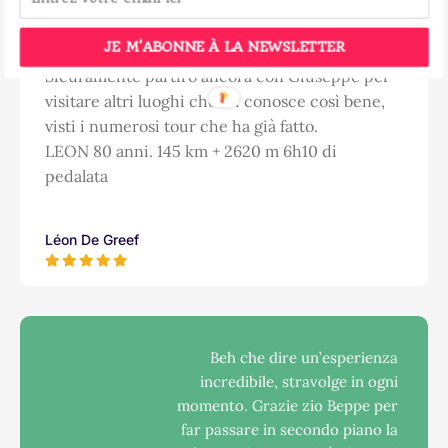
paesaggi meravigliosi e i diversi siti (castelli,
borghi arroccati e abbazie) rendono la
JE M'ABONNE À LA NEWSLETTER
TOSCANA una meta turistica imperdibile.
Sicuramente partirò ancora con Giuseppe per
visitare altri luoghi che lui conosce così bene,
visti i numerosi tour che ha già fatto.
LEON 80 anni. 145 km + 2620 m 6h10 di
pedalata
Léon De Greef
Beh che dire un’esperienza
incredibile, stravolge in ogni
momento. Grazie zio Beppe per
far passare in secondo piano la