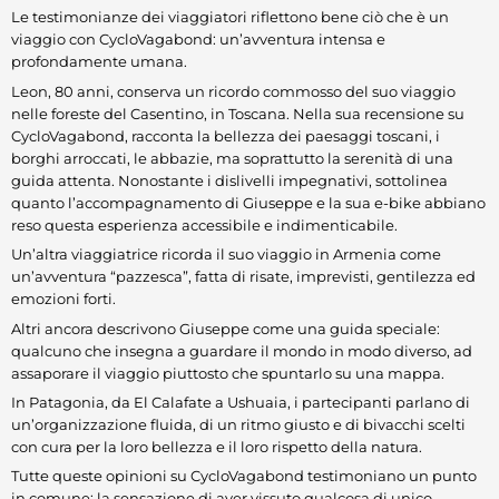
Le testimonianze dei viaggiatori riflettono bene ciò che è un
viaggio con CycloVagabond: un’avventura intensa e
profondamente umana.
Leon, 80 anni, conserva un ricordo commosso del suo viaggio
nelle foreste del Casentino, in Toscana. Nella sua recensione su
CycloVagabond, racconta la bellezza dei paesaggi toscani, i
borghi arroccati, le abbazie, ma soprattutto la serenità di una
guida attenta. Nonostante i dislivelli impegnativi, sottolinea
quanto l’accompagnamento di Giuseppe e la sua e-bike abbiano
reso questa esperienza accessibile e indimenticabile.
Un’altra viaggiatrice ricorda il suo viaggio in Armenia come
un’avventura “pazzesca”, fatta di risate, imprevisti, gentilezza ed
emozioni forti.
Altri ancora descrivono Giuseppe come una guida speciale:
qualcuno che insegna a guardare il mondo in modo diverso, ad
assaporare il viaggio piuttosto che spuntarlo su una mappa.
In Patagonia, da El Calafate a Ushuaia, i partecipanti parlano di
un’organizzazione fluida, di un ritmo giusto e di bivacchi scelti
con cura per la loro bellezza e il loro rispetto della natura.
Tutte queste opinioni su CycloVagabond testimoniano un punto
in comune: la sensazione di aver vissuto qualcosa di unico.