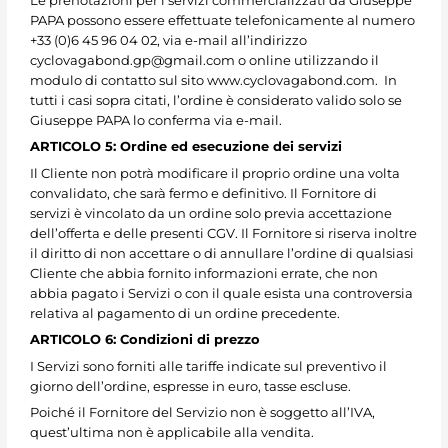
Le prenotazioni per i servizi commercializzati da Giuseppe
PAPA possono essere effettuate telefonicamente al numero
+33 (0)6 45 96 04 02, via e-mail all’indirizzo
cyclovagabond.gp@gmail.com o online utilizzando il
modulo di contatto sul sito www.cyclovagabond.com. In
tutti i casi sopra citati, l’ordine è considerato valido solo se
Giuseppe PAPA lo conferma via e-mail.
ARTICOLO 5: Ordine ed esecuzione dei servizi
Il Cliente non potrà modificare il proprio ordine una volta
convalidato, che sarà fermo e definitivo. Il Fornitore di
servizi è vincolato da un ordine solo previa accettazione
dell’offerta e delle presenti CGV. Il Fornitore si riserva inoltre
il diritto di non accettare o di annullare l’ordine di qualsiasi
Cliente che abbia fornito informazioni errate, che non
abbia pagato i Servizi o con il quale esista una controversia
relativa al pagamento di un ordine precedente.
ARTICOLO 6: Condizioni di prezzo
I Servizi sono forniti alle tariffe indicate sul preventivo il
giorno dell’ordine, espresse in euro, tasse escluse.
Poiché il Fornitore del Servizio non è soggetto all’IVA,
quest’ultima non è applicabile alla vendita.