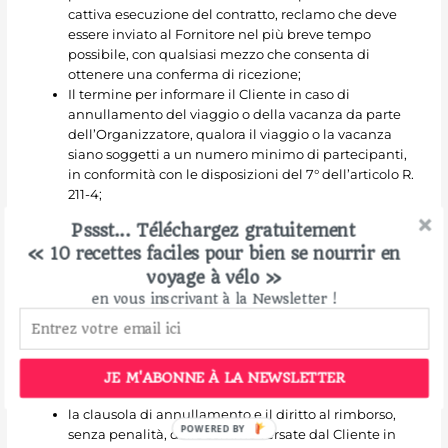
cattiva esecuzione del contratto, reclamo che deve
essere inviato al Fornitore nel più breve tempo
possibile, con qualsiasi mezzo che consenta di
ottenere una conferma di ricezione;
Il termine per informare il Cliente in caso di
annullamento del viaggio o della vacanza da parte
dell’Organizzatore, qualora il viaggio o la vacanza
siano soggetti a un numero minimo di partecipanti,
in conformità con le disposizioni del 7° dell’articolo R.
211-4;
Condizioni di annullamento del contratto;
Pssst... Téléchargez gratuitement
Le condizioni di annullamento di cui agli articoli R.
« 10 recettes faciles pour bien se nourrir en
211-9, R. 211-10 e R. 211-11;
I dettagli dei rischi coperti e l’importo della copertura
voyage à vélo »
del contratto di assicurazione che copre le
en vous inscrivant à la Newsletter !
conseguenze della responsabilità civile professionale
del Fornitore;
Il termine entro il quale il Fornitore di servizi deve
essere informato in caso di cessione del contratto da
JE M'ABONNE À LA NEWSLETTER
parte del Cliente;
la clausola di annullamento e il diritto al rimborso,
POWERED BY
senza penalità, delle somme versate dal Cliente in