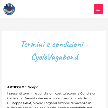
Vai
al
contenuto
Termini e condizioni -
CycloVagabond
ARTICOLO 1: Scopo
I presenti termini e condizioni costituiscono le Condizioni
Generali di Vendita dei servizi commercializzati da
Giuseppe PAPA, ovvero l’organizzazione di vacanze in
bicicletta con guida, seguendo itinerari predefiniti per