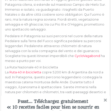
Patagonia cilena, si estende sul maestoso Campo de Hielo Sur.
Immenso e isolato, va guadagnato: i traghetti da Puerto
Natales o da altre città costiere sono obbligatori. Qui l’uomo è
raro, ma la natura regna sovrana. Fiordi stretti, vegetazione
selvaggia e 49 ghiacciai, tra cui Pio XI e O’Higgins, promettono
uno spettacolo selvaggio.
Pedalare in Patagonia sui suoi percorsi nel cuore della natura
Pedalare sulla Terra del Fuoco significa pedalare su percorsi
leggendari. Pedalerete attraverso chilometri di natura
selvaggia con la sola compagnia del vento e dei guanacos.
Scegliete tra questi itinerari imperdibili che
CycloVagabond
ha
messo a punto per voi.
La Ruta Nazionale 40 in bicicletta
La
Ruta 40 in bicicletta
copre 5.200 km di Argentina da nord a
sud. In Patagonia, questo percorso leggendario costeggia la
maestosa catena montuosa delle Ande. Durante tutto il
viaggio, il panorama è spettacolare. Sarete immersi nella
natura per chilometri e chilometri, tra vasti paesaggi desertici e
le coste selvagge della Terra del Fuoco. Potrete persino
Pssst... Téléchargez gratuitement
provare una confortante solitudine, degna dei racconti di
« 10 recettes faciles pour bien se nourrir en
Bruce Chatwin.