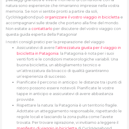
natura sono esperienze che rimarranno impresse nella vostra
memoria. Se non vi sentite pronti a partire da soli,
CycloVagabond può
organizzare il vostro viaggio in bicicletta
e
accompagnarvi sulle strade che portano alla fine del mondo.
Non esitate a
contattarlo
per discutere del vostro viaggio con
questa guida esperta della Patagonia!
I nostri consigli pratici per la preparazione del viaggio
Assicuratevi di avere
l’attrezzatura giusta per il viaggio in
bicicletta in Patagonia
: la Patagonia è nota per i suoi
venti forti e le condizioni meteorologiche variabili. Una
buona bicicletta, un abbigliamento tecnico e
un’attrezzatura da bivacco di qualità garantiranno
un’esperienza di successo.
Pianificate il percorso in anticipo: le distanze tra i punti di
ristoro possono essere notevoli. Pianificate le vostre
tappe in anticipo e assicuratevi di avere abbastanza
provviste.
Rispettare la natura: la Patagonia è un territorio fragile.
Adottate un atteggiamento responsabile, rispettando le
regole locali e lasciando la zona pulita come l’avete
trovata. Per trovare ispirazione, vi invitiamo a leggere il
manifesto di viaggio in bicicletta
di CycloVagabond.