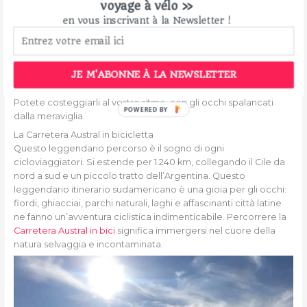
voyage à vélo »
L’itinerario dei 7 laghi in Argentina in bici
en vous inscrivant à la Newsletter !
Tra San Carlos de Bariloche e San Martín de los Andes,
l’itinerario dei 7 laghi in Argentina in bici è uno scenario da
cartolina. Foreste di lenga, cime innevate e acque cristalline
costituiscono un paradiso per i ciclisti contemplativi. I 7 laghi –
JE M'ABONNE À LA NEWSLETTER
Lacar, Machonico, Villarino, Espejo, Escondido, Correntoso,
Falkner – rivaleggiano per fascino con le loro tonalità profonde.
Potete costeggiarli al vostro ritmo, con gli occhi spalancati
POWERED
dalla meraviglia.
BY
La Carretera Austral in bicicletta
Questo leggendario percorso è il sogno di ogni
cicloviaggiatori. Si estende per 1.240 km, collegando il Cile da
nord a sud e un piccolo tratto dell’Argentina. Questo
leggendario itinerario sudamericano è una gioia per gli occhi:
fiordi, ghiacciai, parchi naturali, laghi e affascinanti città latine
ne fanno un’avventura ciclistica indimenticabile. Percorrere la
Carretera Austral in bici
significa immergersi nel cuore della
natura selvaggia e incontaminata.