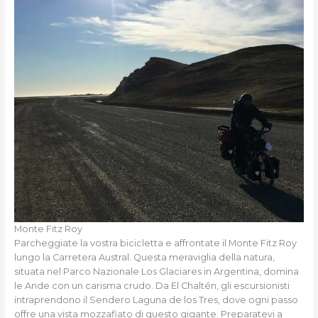
Monte Fitz Roy
Parcheggiate la vostra bicicletta e affrontate il Monte Fitz Roy
lungo la Carretera Austral. Questa meraviglia della natura,
situata nel Parco Nazionale Los Glaciares in Argentina, domina
le Ande con un carisma crudo. Da El Chaltén, gli escursionisti
intraprendono il Sendero Laguna de los Tres, dove ogni passo
offre una vista mozzafiato di questo gigante. Preparatevi a