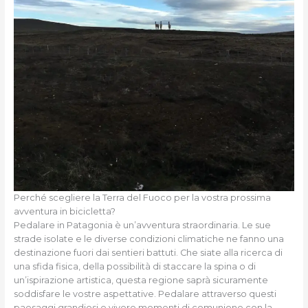
Perché scegliere la Terra del Fuoco per la vostra prossima
avventura in bicicletta?
Pedalare in Patagonia è un’avventura straordinaria. Le sue
strade isolate e le diverse condizioni climatiche ne fanno una
destinazione fuori dai sentieri battuti. Che siate alla ricerca di
una sfida fisica, della possibilità di staccare la spina o di
un’ispirazione artistica, questa regione saprà sicuramente
soddisfare le vostre aspettative. Pedalare attraverso questi
paesaggi grandiosi e vivere momenti di comunione con la