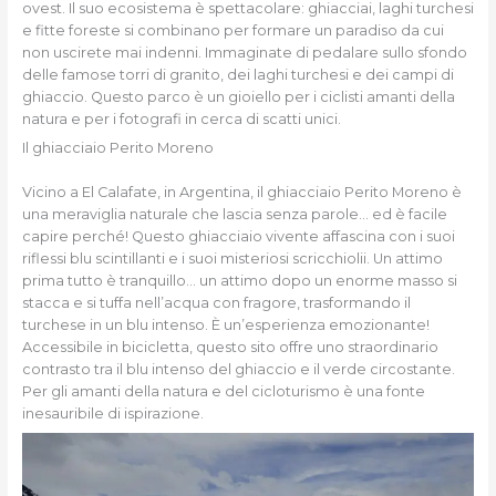
ovest. Il suo ecosistema è spettacolare: ghiacciai, laghi turchesi
e fitte foreste si combinano per formare un paradiso da cui
non uscirete mai indenni. Immaginate di pedalare sullo sfondo
delle famose torri di granito, dei laghi turchesi e dei campi di
ghiaccio. Questo parco è un gioiello per i ciclisti amanti della
natura e per i fotografi in cerca di scatti unici.
Il ghiacciaio Perito Moreno
Vicino a El Calafate, in Argentina, il ghiacciaio Perito Moreno è
una meraviglia naturale che lascia senza parole… ed è facile
capire perché! Questo ghiacciaio vivente affascina con i suoi
riflessi blu scintillanti e i suoi misteriosi scricchiolii. Un attimo
prima tutto è tranquillo… un attimo dopo un enorme masso si
stacca e si tuffa nell’acqua con fragore, trasformando il
turchese in un blu intenso. È un’esperienza emozionante!
Accessibile in bicicletta, questo sito offre uno straordinario
contrasto tra il blu intenso del ghiaccio e il verde circostante.
Per gli amanti della natura e del cicloturismo è una fonte
inesauribile di ispirazione.