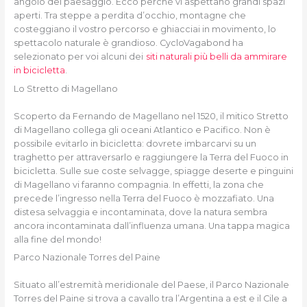
angolo del paesaggio. Ecco perché vi aspettano grandi spazi
aperti. Tra steppe a perdita d’occhio, montagne che
costeggiano il vostro percorso e ghiacciai in movimento, lo
spettacolo naturale è grandioso. CycloVagabond ha
selezionato per voi alcuni dei
siti naturali più belli da ammirare
in bicicletta
.
Lo Stretto di Magellano
Scoperto da Fernando de Magellano nel 1520, il mitico Stretto
di Magellano collega gli oceani Atlantico e Pacifico. Non è
possibile evitarlo in bicicletta: dovrete imbarcarvi su un
traghetto per attraversarlo e raggiungere la Terra del Fuoco in
bicicletta. Sulle sue coste selvagge, spiagge deserte e pinguini
di Magellano vi faranno compagnia. In effetti, la zona che
precede l’ingresso nella Terra del Fuoco è mozzafiato. Una
distesa selvaggia e incontaminata, dove la natura sembra
ancora incontaminata dall’influenza umana. Una tappa magica
alla fine del mondo!
Parco Nazionale Torres del Paine
Situato all’estremità meridionale del Paese, il Parco Nazionale
Torres del Paine si trova a cavallo tra l’Argentina a est e il Cile a