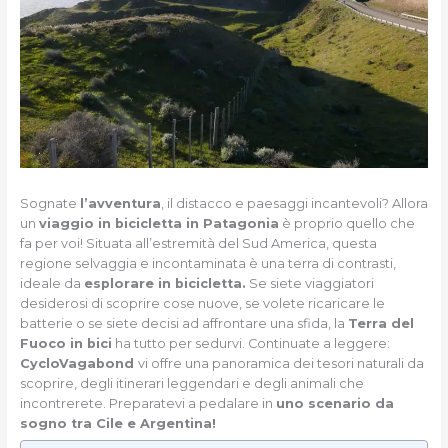
Sognate
l’avventura
, il distacco e paesaggi incantevoli? Allora
un
viaggio in bicicletta in Patagonia
è proprio quello che
fa per voi! Situata all’estremità del Sud America, questa
regione selvaggia e incontaminata è una terra di contrasti,
ideale da
esplorare in bicicletta.
Se siete viaggiatori
desiderosi di scoprire cose nuove, se volete ricaricare le
batterie o se siete decisi ad affrontare una sfida, la
Terra del
Fuoco in bici
ha tutto per sedurvi. Continuate a leggere:
CycloVagabond
vi offre una panoramica dei tesori naturali da
scoprire, degli itinerari leggendari e degli animali che
incontrerete. Preparatevi a pedalare in
uno scenario da
sogno tra Cile e Argentina!