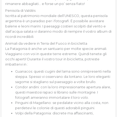
rimanere abbagliati… e forse un po’ senza fiato!
Penisola di Valdés
Iscritta al patrimonio mondiale dell’UNESCO, questa penisola
argentina è un paradiso per i fotografi. È possibile avvistare
balene e leoni marini. I paesaggi costieri scolpiti dal vento e
dall’acqua salata vi daranno modo di riempire il vostro album di
ricordi incredibili.
Animali da vedere in Terra del Fuoco in bicicletta
La Patagonia è anche un santuario per molte specie animali.
Viaggiano con voi in queste terre estreme. Quindi tenete gli
occhi aperti! Durante il vostro tour in bicicletta, potreste
imbattervi in :
Guanacos: questi cugini del lama sono onnipresenti nella
steppa. Spesso vi osservano da lontano. Le loro eleganti
sagome si stagliano sul paesaggio a volte brullo.
Condor andini: con la loro impressionante apertura alare,
questi maestosi rapaci si librano sulle montagne. I
fotografi ameranno immortalare il loro volo.
Pinguini di Magellano: se pedalate vicino alla costa, non
perdetevi le colonie di questi adorabili pinguini.
Volpi della Patagonia: discrete ma affascinanti,