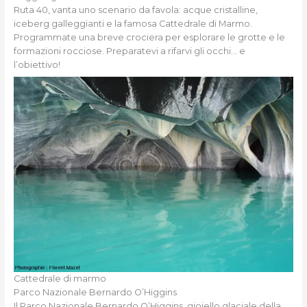
Ruta 40, vanta uno scenario da favola: acque cristalline,
iceberg galleggianti e la famosa Cattedrale di Marmo.
Programmate una breve crociera per esplorare le grotte e le
formazioni rocciose. Preparatevi a rifarvi gli occhi… e
l’obiettivo!
Cattedrale di marmo
Parco Nazionale Bernardo O’Higgins
Il Parco Nazionale Bernardo O’Higgins, gioiello glaciale della