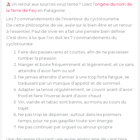
Un retour aux sources vous tente ? Lisez l’
origine du nom de
la Terre de Feu
en Patagonie.
Les 7 commandements de l’inventeur du cyclotourisme
De cette philosophie de vie, axée sur le bien-être et un retour
à l’essentiel, Paul de Vivie en a fait une pensée bien définie.
C’est donc à lui que l’on doit les 7 commandements du
cyclotouriste :
Faire des pauses rares et courtes, afin de ne pas laisser
tomber la pression.
Manger et boire fréquemment et légèrement, et ce sans
attendre d’avoir faim ou soif.
Ne jamais attendre d’arriver à une trop forte fatigue, se
traduisant par un manque d’appétit et de sommeil.
Adapter sa tenue régulièrement, se couvrir avant d’avoir
froid et faire l’inverse avant d’avoir chaud.
Vin, viande et tabac sont bannis, au moins au cours du
trajet.
Ne pas trop se dépenser, surtout dans les premiers
temps, pour ne pas gaspiller toute son énergie.
Ne pas continuer par orgueil ou amour-propre.
Une décennie plus tard, une jeune américaine de caractère