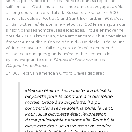
secrets pour Vélocio. Mais les itinéraires dans sa région ne lui
suffisent plus. C’est ainsi qu’il se lance dans des voyages à vélo
au long cours à travers l’Italie, la Suisse et la France. En 1900, il
franchit les cols du Petit et Grand Saint-Bernard. En 1903, c’est
un Saint-Étienne/Menton, aller-retour, sur 950 km en 4 jours qui
s’inscrit dans ses nombreuses escapades. Il roule en moyenne
près de 20 000 km par an, pédalant pendant 40 h sur certaines
étapes ! Autant dire qu’en ce début du 20e siècle, il réalise une
véritable bravoure ! D’ailleurs, ces sorties vélo ont donné
naissance à quelques grands itinéraires bien connus des
cyclovoyageurs tels que
Pâques de Provence
ou les
Diagonales de France.
En 1965, l’écrivain américain Clifford Graves déclare :
« Vélocio était un humaniste. Il a utilisé la
bicyclette pour le conduire à la discipline
morale. Grâce à sa bicyclette, il a pu
communier avec le soleil, la pluie, le vent.
Pour lui, la bicyclette était l’expression
d’une philosophie personnelle. Pour lui, la
bicyclette était un instrument au service
d’un idéal ; le vélo était le chemin de la