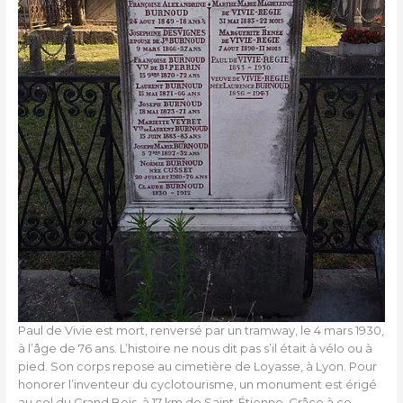
Paul de Vivie est mort, renversé par un tramway, le 4 mars 1930,
à l’âge de 76 ans. L’histoire ne nous dit pas s’il était à vélo ou à
pied. Son corps repose au cimetière de Loyasse, à Lyon. Pour
honorer l’inventeur du cyclotourisme, un monument est érigé
au col du Grand Bois, à 17 km de Saint-Étienne. Grâce à ce