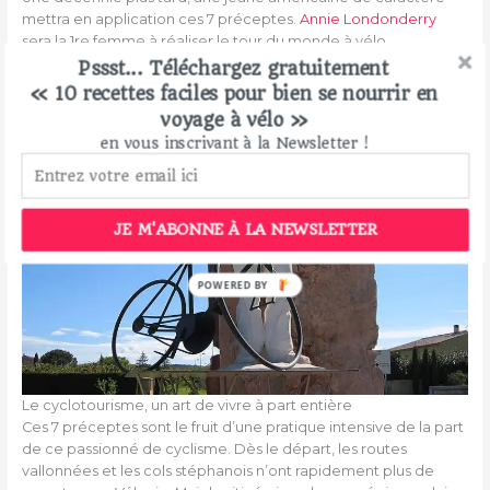
mettra en application ces 7 préceptes.
Annie Londonderry
sera la 1re femme à réaliser le tour du monde à vélo.
Pssst... Téléchargez gratuitement
« 10 recettes faciles pour bien se nourrir en
voyage à vélo »
en vous inscrivant à la Newsletter !
JE M'ABONNE À LA NEWSLETTER
POWERED BY
Le cyclotourisme, un art de vivre à part entière
Ces 7 préceptes sont le fruit d’une pratique intensive de la part
de ce passionné de cyclisme. Dès le départ, les routes
vallonnées et les cols stéphanois n’ont rapidement plus de