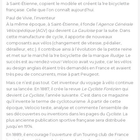
à Saint-Étienne, copient le modèle et créent la 1re bicyclette
française. Celle que l’on connaît aujourd’hui.
Paul de Vivie, l’inventeur
À la même époque, à Saint-Étienne, il fonde l’
Agence Générale
Vélocipédique
(AGV) qui devient
La Gauloise
par la suite. Dans
cette manufacture de cycle, il apporte de nouveaux
composants aux vélos (changement de vitesse, pédalier,
dérailleur, etc.). Il contribue ainsi à l’évolution de la petite reine
et met sur le marché la 1re bicyclette de la marque
Rudge
. Le
succès est au rendez-vous ! Velocio avait vu juste, car les vélos
au design anglais étaient très demandés en France et avaient
très peu de concurrents, mise à part Peugeot.
Mais ce n’est pas tout. Cet inventeur du voyage à vélo continue
sur sa lancée. En 1887, il crée la revue
Le Cycliste Forézien
qui
devient
Le Cycliste
, l’année suivante. C’est dans ce magazine
qu’il invente le terme de cyclotourisme. À partir de cette
époque, Velocio teste, analyse et commente l’ensemble de
ses découvertes ou inventions dans les pages du
Cycliste
. La
plus ancienne publication sportive française sera distribuée
jusqu’en 1974.
En 1889, il encourage l’ouverture d’un Touring club de France