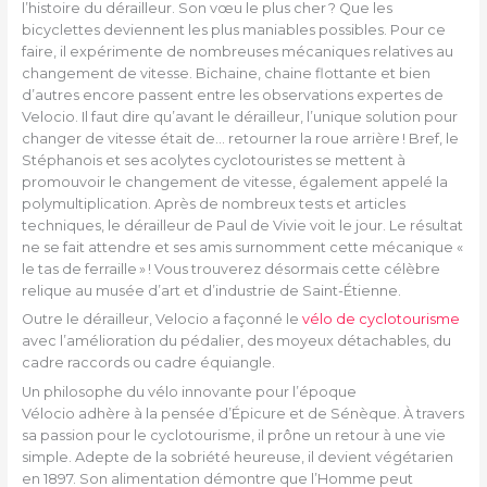
l’histoire du dérailleur. Son vœu le plus cher ? Que les
bicyclettes deviennent les plus maniables possibles. Pour ce
faire, il expérimente de nombreuses mécaniques relatives au
changement de vitesse. Bichaine, chaine flottante et bien
d’autres encore passent entre les observations expertes de
Velocio. Il faut dire qu’avant le dérailleur, l’unique solution pour
changer de vitesse était de… retourner la roue arrière ! Bref, le
Stéphanois et ses acolytes cyclotouristes se mettent à
promouvoir le changement de vitesse, également appelé la
polymultiplication. Après de nombreux tests et articles
techniques, le dérailleur de Paul de Vivie voit le jour. Le résultat
ne se fait attendre et ses amis surnomment cette mécanique «
le tas de ferraille » ! Vous trouverez désormais cette célèbre
relique au musée d’art et d’industrie de Saint-Étienne.
Outre le dérailleur, Velocio a façonné le
vélo de cyclotourisme
avec l’amélioration du pédalier, des moyeux détachables, du
cadre raccords ou cadre équiangle.
Un philosophe du vélo innovante pour l’époque
Vélocio adhère à la pensée d’Épicure et de Sénèque. À travers
sa passion pour le cyclotourisme, il prône un retour à une vie
simple. Adepte de la sobriété heureuse, il devient végétarien
en 1897. Son alimentation démontre que l’Homme peut