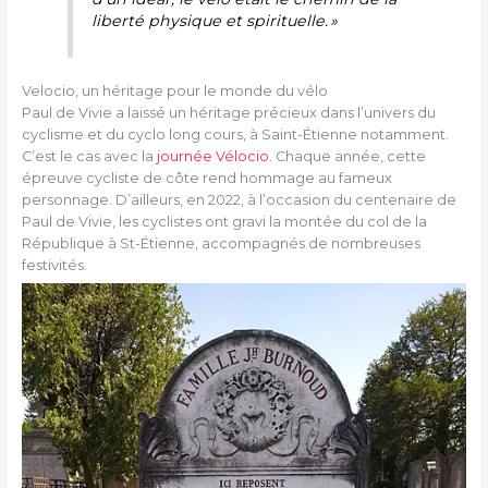
liberté physique et spirituelle. »
Velocio, un héritage pour le monde du vélo
Paul de Vivie a laissé un héritage précieux dans l’univers du
cyclisme et du cyclo long cours, à Saint-Étienne notamment.
C’est le cas avec la
journée Vélocio
. Chaque année, cette
épreuve cycliste de côte rend hommage au fameux
personnage. D’ailleurs, en 2022, à l’occasion du centenaire de
Paul de Vivie, les cyclistes ont gravi la montée du col de la
République à St-Étienne, accompagnés de nombreuses
festivités.