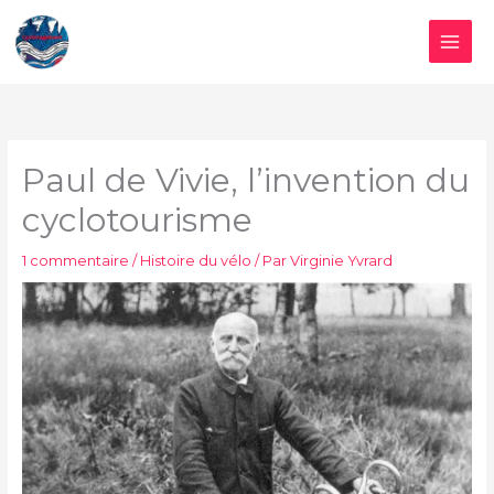
Aller
au
contenu
Paul de Vivie, l’invention du
cyclotourisme
1 commentaire
/
Histoire du vélo
/ Par
Virginie Yvrard