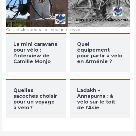
Ces articles pourraient vous intéresser
La mini caravane
Quel
pour vélo :
équipement
l’interview de
pour partir à vélo
Camille Monjo
en Arménie ?
Quelles
Ladakh –
sacoches choisir
Annapurna : à
pour un voyage
vélo sur le toit
à vélo ?
de l’Asie