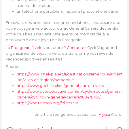
trousse de secours ;
un téléphone portable, un appareil photo et une carte
En suivant ces précieuses recommandations, il est assuré que
votre voyage à vélo autour du lac General Carrera deviendra
votre plus beau souvenir. Une aventure mémorable à la
découverte de ce joyau de la Patagonie !
La
Patagonie à vélo
vous attire ?
Contactez
CycloVagabond,
organisateur de séjour à vélo, qui transforme vos rêves de
vacances sportives en réalité !
Sources :
https://www.lonelyplanet.fr/destinations/amerique/argent
ine/villes-et-regions/patagonie
https://www.gochile.cl/en/general-carrera-lake/
https://www.outdooractive.com/en/cycle-routes/general-
carrera/cycling-in-general-carrera/189478149/
https://whc.unesco.org/fr/list/936/
Un article rédigé avec passion par
Alyssa Allard
!