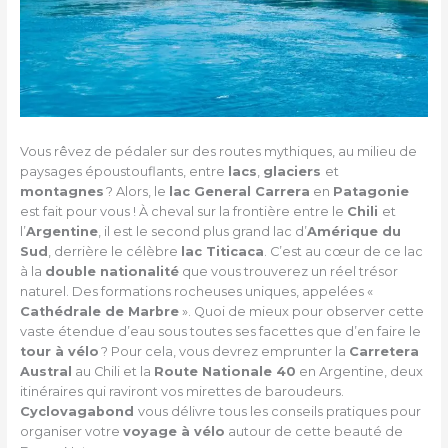
Vous rêvez de pédaler sur des routes mythiques, au milieu de
paysages époustouflants, entre
lacs
,
glaciers
et
montagnes
? Alors, le
lac General Carrera
en
Patagonie
est fait pour vous ! À cheval sur la frontière entre le
Chili
et
l’
Argentine
, il est le second plus grand lac d’
Amérique du
Sud
, derrière le célèbre
lac Titicaca
. C’est au cœur de ce lac
à la
double nationalité
que vous trouverez un réel trésor
naturel. Des formations rocheuses uniques, appelées «
Cathédrale de Marbre
». Quoi de mieux pour observer cette
vaste étendue d’eau sous toutes ses facettes que d’en faire le
tour à vélo
? Pour cela, vous devrez emprunter la
Carretera
Austral
au Chili et la
Route Nationale 40
en Argentine, deux
itinéraires qui raviront vos mirettes de baroudeurs.
Cyclovagabond
vous délivre tous les conseils pratiques pour
organiser votre
voyage à vélo
autour de cette beauté de