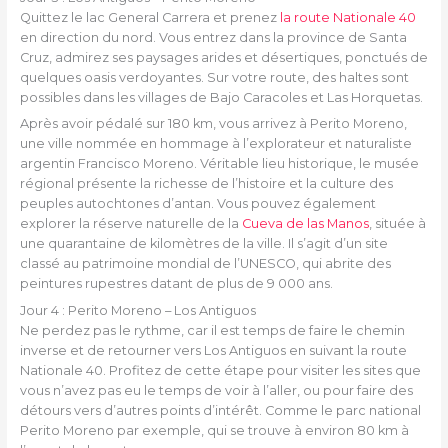
Quittez le lac General Carrera et prenez
la route Nationale 40
en direction du nord. Vous entrez dans la province de Santa
Cruz, admirez ses paysages arides et désertiques, ponctués de
quelques oasis verdoyantes. Sur votre route, des haltes sont
possibles dans les villages de Bajo Caracoles et Las Horquetas.
Après avoir pédalé sur 180 km, vous arrivez à Perito Moreno,
une ville nommée en hommage à l’explorateur et naturaliste
argentin Francisco Moreno. Véritable lieu historique, le musée
régional présente la richesse de l’histoire et la culture des
peuples autochtones d’antan. Vous pouvez également
explorer la réserve naturelle de la
Cueva de las Manos
, située à
une quarantaine de kilomètres de la ville. Il s’agit d’un site
classé au patrimoine mondial de l’UNESCO, qui abrite des
peintures rupestres datant de plus de 9 000 ans.
Jour 4 : Perito Moreno – Los Antiguos
Ne perdez pas le rythme, car il est temps de faire le chemin
inverse et de retourner vers Los Antiguos en suivant la route
Nationale 40. Profitez de cette étape pour visiter les sites que
vous n’avez pas eu le temps de voir à l’aller, ou pour faire des
détours vers d’autres points d’intérêt. Comme le parc national
Perito Moreno par exemple, qui se trouve à environ 80 km à