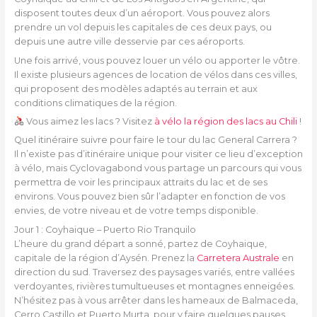
disposent toutes deux d’un aéroport. Vous pouvez alors
prendre un vol depuis les capitales de ces deux pays, ou
depuis une autre ville desservie par ces aéroports.
Une fois arrivé, vous pouvez louer un vélo ou apporter le vôtre.
Il existe plusieurs agences de location de vélos dans ces villes,
qui proposent des modèles adaptés au terrain et aux
conditions climatiques de la région.
Vous aimez les lacs ? Visitez
à vélo la région des lacs au Chili
!
Quel itinéraire suivre pour faire le tour du lac General Carrera ?
Il n’existe pas d’itinéraire unique pour visiter ce lieu d’exception
à vélo, mais Cyclovagabond vous partage un parcours qui vous
permettra de voir les principaux attraits du lac et de ses
environs. Vous pouvez bien sûr l’adapter en fonction de vos
envies, de votre niveau et de votre temps disponible.
Jour 1 : Coyhaique – Puerto Rio Tranquilo
L’heure du grand départ a sonné, partez de Coyhaique,
capitale de la région d’Aysén. Prenez la
Carretera Australe
en
direction du sud. Traversez des paysages variés, entre vallées
verdoyantes, rivières tumultueuses et montagnes enneigées.
N’hésitez pas à vous arrêter dans les hameaux de Balmaceda,
Cerro Castillo et Puerto Murta, pour y faire quelques pauses,