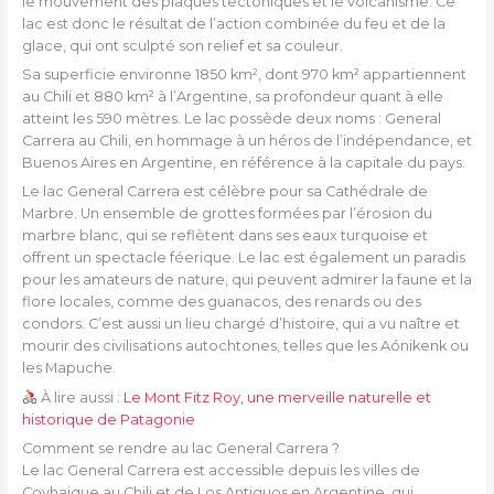
le mouvement des plaques tectoniques et le volcanisme. Ce
lac est donc le résultat de l’action combinée du feu et de la
glace, qui ont sculpté son relief et sa couleur.
Sa superficie environne 1850 km², dont 970 km² appartiennent
au Chili et 880 km² à l’Argentine, sa profondeur quant à elle
atteint les 590 mètres. Le lac possède deux noms : General
Carrera au Chili, en hommage à un héros de l’indépendance, et
Buenos Aires en Argentine, en référence à la capitale du pays.
Le lac General Carrera est célèbre pour sa Cathédrale de
Marbre. Un ensemble de grottes formées par l’érosion du
marbre blanc, qui se reflètent dans ses eaux turquoise et
offrent un spectacle féerique. Le lac est également un paradis
pour les amateurs de nature, qui peuvent admirer la faune et la
flore locales, comme des guanacos, des renards ou des
condors. C’est aussi un lieu chargé d’histoire, qui a vu naître et
mourir des civilisations autochtones, telles que les Aónikenk ou
les Mapuche.
À lire aussi :
Le Mont Fitz Roy, une merveille naturelle et
historique de Patagonie
Comment se rendre au lac General Carrera ?
Le lac General Carrera est accessible depuis les villes de
Coyhaique au Chili et de Los Antiguos en Argentine, qui