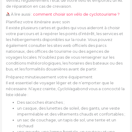
Vérifiez régulièrement l’état de votre vélo et emportez un kit
de réparation en cas de crevaison.
À lire aussi :
comment choisir son vélo de cyclotourisme ?
Planifiez votre itinéraire avec soin
Il existe plusieurs cartes et guides qui vous aideront à choisir
votre parcours et à repérer les points d’intérêt, les services et
les hébergements disponibles sur la route. Vous pouvez
également consulter les sites web officiels des parcs
nationaux, des offices de tourisme ou des agences de
voyages locales. N’oubliez pas de vous renseigner sur les
conditions météorologiques, les horaires des bateaux ou des
bus, et les formalités douanières avant de partir.
Préparez minutieusement votre équipement
Il est essentiel de voyager léger et de n’emporter que le
nécessaire. N’ayez crainte, CycloVagabond vous a concocté la
liste idéale :
Des sacoches étanches ;
un casque, des lunettes de soleil, des gants, une veste
imperméable et des vêtements chauds et confortables ;
un sac de couchage, un tapis de sol, une tente et un
réchaud
une gourde, une lampe frontale, un couteau et une