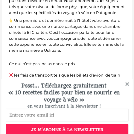
puissions discuter en détail. Nous aborderons des sujets
tels que votre niveau de forme physique, votre équipement
ainsi que les spécificités du voyage à vélo en Patagonie.
Une première et dernière nuit à l’hôtel : votre aventure
commence avec une nuitée partagée dans une chambre
d’hôtel à El Chaltén. C’est l’occasion parfaite pour faire
connaissance avec vos compagnons de route et démarrer
cette expérience en toute convivialité. Elle se termine de la
même manière à Ushuaïa.
Ce qui n’est pas inclus dans le prix
les frais de transport tels que les billets d’avion, de train
ou de bus (Je peux vous aider à acheter votre billet
Pssst... Téléchargez gratuitement
d’avion.) ;
« 10 recettes faciles pour bien se nourrir en
les frais de logements (à savoir que les nuits en bivouac
voyage à vélo »
sont gratuites) ;
en vous inscrivant à la Newsletter !
les repas et les boissons ;
les frais d’accès aux sites touristiques ;
les dépenses personnelles ;
JE M'ABONNE À LA NEWSLETTER
la location d’un vélo si nécessaire.