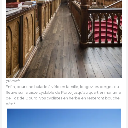
@ivoafr
Enfin, pour une balade à vélo en famille, longez les berges du
fleuve sur la piste cyclable de Porto jusqu’au quartier maritime
de Foz de Douro. Vos cyclistes en herbe en resteront bouche
bée !