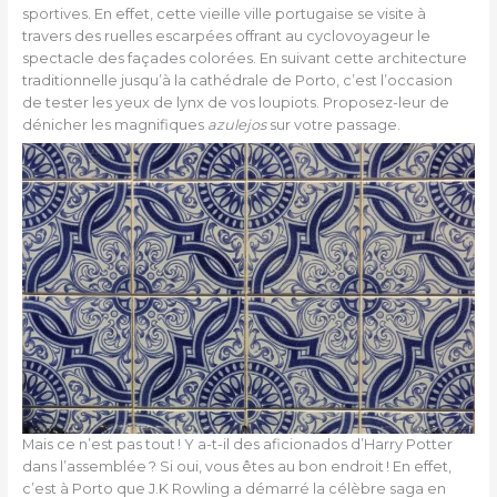
sportives. En effet, cette vieille ville portugaise se visite à
travers des ruelles escarpées offrant au cyclovoyageur le
spectacle des façades colorées. En suivant cette architecture
traditionnelle jusqu’à la cathédrale de Porto, c’est l’occasion
de tester les yeux de lynx de vos loupiots. Proposez-leur de
dénicher les magnifiques
azulejos
sur votre passage.
Mais ce n’est pas tout ! Y a-t-il des aficionados d’Harry Potter
dans l’assemblée ? Si oui, vous êtes au bon endroit ! En effet,
c’est à Porto que J.K Rowling a démarré la célèbre saga en