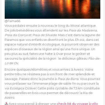
@Tama66
Vous pédalez ensuite à nouveau le long du littoral atlantique.
De jolis belvédères vous attendent sur les
Praia da Madalena,
Praia da Granja
et
Praia de Silvalde
. Mais c’est dans la lagune de
Paramos que vos enfants se divertiront le plus. Eh oui, dans cet
espace naturel d’intérêt écologique, ils pourront observer des
espèces d’oiseaux de la région ainsi qu’une flore unique. Un
peu plus au sud, faites une halte à Ovar pour le goûter et
savourez la spécialité de la région : le délicieux gâteau
Pão-de-
Ló de Ov.
Encore quelques kilomètres et vous arrivez à Aveiro. Votre
petite tribu ne résistera pas à son front de mer splendide et
sauvage. Passez donc la journée à
Praia da Barra
. Vous pourrez
vous prélasser sur l’immense plage de sable fin ou parcourir la
via Ecológica Ciclável
. Cette piste cyclable de 7,5 km constituée
de passerelles en bois vous permet de découvrir la Ria de
Aveiro.
Avez-vous pensé à dresser une
check-list du voyage à vélo