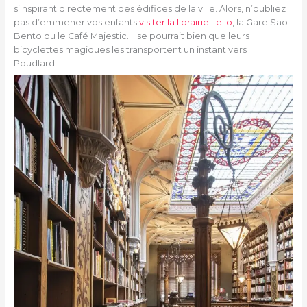
s’inspirant directement des édifices de la ville. Alors, n’oubliez
pas d’emmener vos enfants
visiter la librairie Lello
, la Gare Sao
Bento ou le Café Majestic. Il se pourrait bien que leurs
bicyclettes magiques les transportent un instant vers
Poudlard…