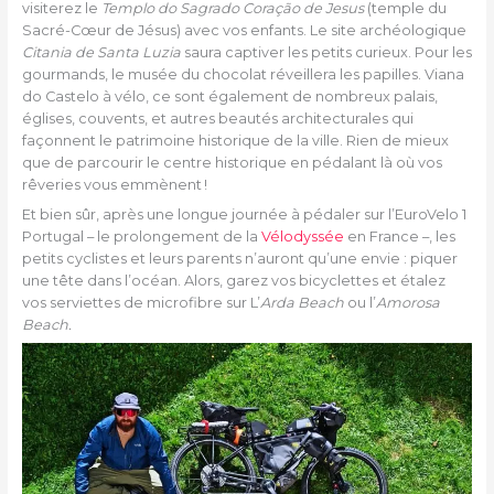
visiterez le
Templo do Sagrado Coração de Jesus
(temple du
Sacré-Cœur de Jésus) avec vos enfants. Le site archéologique
Citania de Santa Luzia
saura captiver les petits curieux. Pour les
gourmands, le musée du chocolat réveillera les papilles. Viana
do Castelo à vélo, ce sont également de nombreux palais,
églises, couvents, et autres beautés architecturales qui
façonnent le patrimoine historique de la ville. Rien de mieux
que de parcourir le centre historique en pédalant là où vos
rêveries vous emmènent !
Et bien sûr, après une longue journée à pédaler sur l’EuroVelo 1
Portugal – le prolongement de la
Vélodyssée
en France –, les
petits cyclistes et leurs parents n’auront qu’une envie : piquer
une tête dans l’océan. Alors, garez vos bicyclettes et étalez
vos serviettes de microfibre sur L’
Arda Beach
ou l’
Amorosa
Beach.