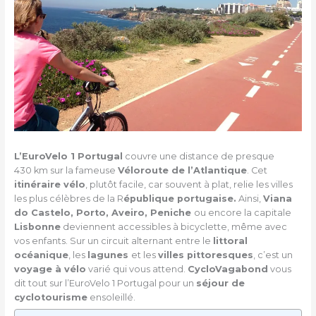
L’EuroVelo 1 Portugal
couvre une distance de presque
430 km sur la fameuse
Véloroute de l’Atlantique
. Cet
itinéraire vélo
, plutôt facile, car souvent à plat, relie les villes
les plus célèbres de la R
épublique portugaise.
Ainsi,
Viana
do Castelo, Porto, Aveiro, Peniche
ou encore la capitale
Lisbonne
deviennent accessibles à bicyclette, même avec
vos enfants. Sur un circuit alternant entre le
littoral
océanique
, les
lagunes
et les
villes pittoresques
, c’est un
voyage à vélo
varié qui vous attend.
CycloVagabond
vous
dit tout sur l’EuroVelo 1 Portugal pour un
séjour de
cyclotourisme
ensoleillé.