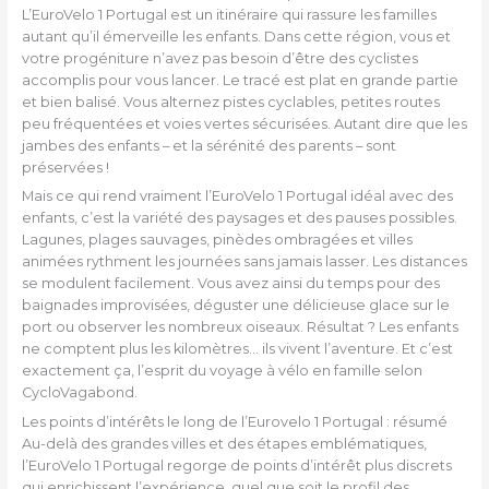
L’EuroVelo 1 Portugal est un itinéraire qui rassure les familles
autant qu’il émerveille les enfants. Dans cette région, vous et
votre progéniture n’avez pas besoin d’être des cyclistes
accomplis pour vous lancer. Le tracé est plat en grande partie
et bien balisé. Vous alternez pistes cyclables, petites routes
peu fréquentées et voies vertes sécurisées. Autant dire que les
jambes des enfants – et la sérénité des parents – sont
préservées !
Mais ce qui rend vraiment l’EuroVelo 1 Portugal idéal avec des
enfants, c’est la variété des paysages et des pauses possibles.
Lagunes, plages sauvages, pinèdes ombragées et villes
animées rythment les journées sans jamais lasser. Les distances
se modulent facilement. Vous avez ainsi du temps pour des
baignades improvisées, déguster une délicieuse glace sur le
port ou observer les nombreux oiseaux. Résultat ? Les enfants
ne comptent plus les kilomètres… ils vivent l’aventure. Et c’est
exactement ça, l’esprit du voyage à vélo en famille selon
CycloVagabond.
Les points d’intérêts le long de l’Eurovelo 1 Portugal : résumé
Au-delà des grandes villes et des étapes emblématiques,
l’EuroVelo 1 Portugal regorge de points d’intérêt plus discrets
qui enrichissent l’expérience, quel que soit le profil des