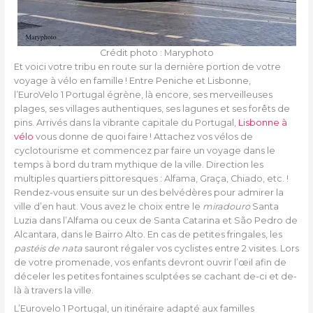
Crédit photo : Maryphoto
Et voici votre tribu en route sur la dernière portion de votre
voyage à vélo en famille ! Entre Peniche et Lisbonne,
l’EuroVelo 1 Portugal égrène, là encore, ses merveilleuses
plages, ses villages authentiques, ses lagunes et ses forêts de
pins. Arrivés dans la vibrante capitale du Portugal,
Lisbonne à
vélo
vous donne de quoi faire ! Attachez vos vélos de
cyclotourisme et commencez par faire un voyage dans le
temps à bord du tram mythique de la ville. Direction les
multiples quartiers pittoresques : Alfama, Graça, Chiado, etc. !
Rendez-vous ensuite sur un des belvédères pour admirer la
ville d’en haut. Vous avez le choix entre le
miradouro
Santa
Luzia dans l’Alfama ou ceux de Santa Catarina et São Pedro de
Alcantara, dans le Bairro Alto. En cas de petites fringales, les
pastéis de nata
sauront régaler vos cyclistes entre 2 visites. Lors
de votre promenade, vos enfants devront ouvrir l’œil afin de
déceler les petites fontaines sculptées se cachant de-ci et de-
là à travers la ville.
L’Eurovelo 1 Portugal, un itinéraire adapté aux familles