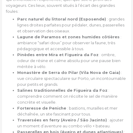
voyageurs. Ces lieux, souvent situés à l’écart des grandes
foules :
Parc naturel du littoral nord (Esposende)
: grandes
lignes droites parfaites pour pédaler, dunes, passerelles
et observation des oiseaux.
Lagune de Paramos et zones humides côtières
:
ambiance “safari doux” pour observer la faune, très
pédagogique et accessible à tous.
Pinèdes entre Mira et Figueira da Foz
: ombre,
odeur de résine et calme absolu pour une pause bien
méritée à vélo.
Monastère de Serra do Pilar (Vila Nova de Gaia)
:
vue circulaire spectaculaire sur Porto, un incontournable
pour petits et grands.
Salines traditionnelles de Figueira da Foz
:
comprendre comment on récolte le sel de manière
concrète et visuelle.
Forteresse de Peniche
: bastions, murailles et mer
déchaînée, un site fascinant pour tous.
Traversées en ferry (Aveiro / São Jacinto)
: ajouter
un moment d’aventure au combo vélo + bateau.
Passerelles en bois (Aveiro et dunes atlantiques)
: