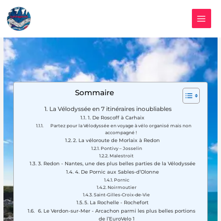
Aller
au
contenu
Sommaire
La Vélodyssée en 7 itinéraires inoubliables
1. De Roscoff à Carhaix
Partez pour la Vélodyssée en voyage à vélo organisé mais non
accompagné !
2. La véloroute de Morlaix à Redon
Pontivy – Josselin
Malestroit
3. Redon - Nantes, une des plus belles parties de la Vélodyssée
4. De Pornic aux Sables-d’Olonne
Pornic
Noirmoutier
Saint-Gilles-Croix-de-Vie
5. La Rochelle - Rochefort
6. Le Verdon-sur-Mer - Arcachon parmi les plus belles portions
de l’EuroVelo 1