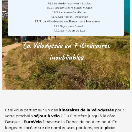
Le Verdon-sur-Mer – Soulac
Parc naturel régional Médoc
Lacanau – Cap Ferret
Cap Ferret – Arcachon
7. La Vélodyssée de Bayonne à Hendaye
Bayonne – Biarritz
Saint-Jean-de-Luz
La Vélodyssée en 7 itinéraires
inoubliables
Et si vous partiez sur un des
itinéraires de la Vélodyssée
pour
votre prochain
séjour à vélo
? Du Finistère jusqu’à la côte
Basque, l’
EuroVelo 1
traverse la France de bout en bout. En
longeant l’océan sur de nombreuses portions, cette
piste