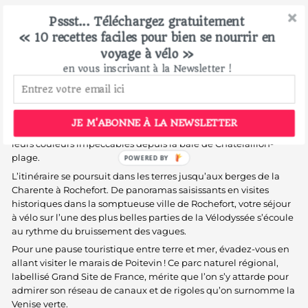
5. La Rochelle - Rochefort
Pssst... Téléchargez gratuitement
« 10 recettes faciles pour bien se nourrir en
Si vous manquez d’idées pour
choisir votre itinéraire idéal sur
voyage à vélo »
l’EuroVelo
, voici 36 km de pur plaisir sans réel dénivelé – une
en vous inscrivant à la Newsletter !
jolie portion de la Vélodyssée à parcourir en famille. Au départ
des tours médiévales de La Rochelle qui veillent sur le port,
vous suivez la véloroute de l’Atlantique le long de l’océan. Vous
profitez ainsi des plages spectaculaires de la région. Quant aux
JE M'ABONNE À LA NEWSLETTER
villas Belle-Époque, vous pouvez admirer leur architecture et
leurs couleurs impeccables depuis la baie de Châtelaillon-
plage.
L’itinéraire se poursuit dans les terres jusqu’aux berges de la
Charente à Rochefort. De panoramas saisissants en visites
historiques dans la somptueuse ville de Rochefort, votre séjour
à vélo sur l’une des plus belles parties de la Vélodyssée s’écoule
au rythme du bruissement des vagues.
Pour une pause touristique entre terre et mer, évadez-vous en
allant visiter le marais de Poitevin ! Ce parc naturel régional,
labellisé Grand Site de France, mérite que l’on s’y attarde pour
admirer son réseau de canaux et de rigoles qu’on surnomme la
Venise verte.