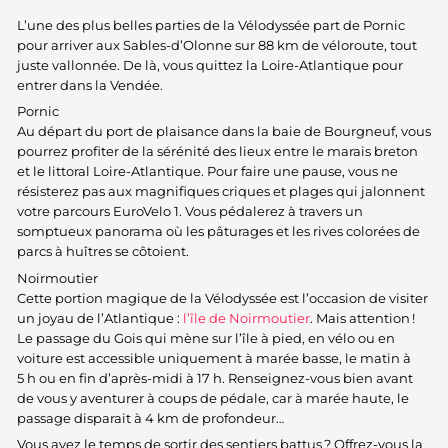
L’une des plus belles parties de la Vélodyssée part de Pornic
pour arriver aux Sables-d’Olonne sur 88 km de véloroute, tout
juste vallonnée. De là, vous quittez la Loire-Atlantique pour
entrer dans la Vendée.
Pornic
Au départ du port de plaisance dans la baie de Bourgneuf, vous
pourrez profiter de la sérénité des lieux entre le marais breton
et le littoral Loire-Atlantique. Pour faire une pause, vous ne
résisterez pas aux magnifiques criques et plages qui jalonnent
votre parcours EuroVelo 1. Vous pédalerez à travers un
somptueux panorama où les pâturages et les rives colorées de
parcs à huîtres se côtoient.
Noirmoutier
Cette portion magique de la Vélodyssée est l’occasion de visiter
un joyau de l’Atlantique :
l’île de Noirmoutier
. Mais attention !
Le passage du Gois qui mène sur l’île à pied, en vélo ou en
voiture est accessible uniquement à marée basse, le matin à
5 h ou en fin d’après-midi à 17 h. Renseignez-vous bien avant
de vous y aventurer à coups de pédale, car à marée haute, le
passage disparait à 4 km de profondeur…
Vous avez le temps de sortir des sentiers battus ? Offrez-vous la