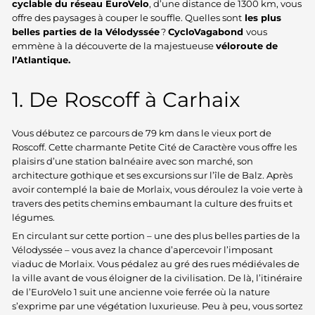
cyclable du réseau EuroVelo
, d’une distance de 1300 km, vous
offre des paysages à couper le souffle. Quelles sont
les plus
belles parties de la Vélodyssée
?
CycloVagabond
vous
emmène à la découverte de la majestueuse
véloroute de
l’Atlantique.
1. De Roscoff à Carhaix
Vous débutez ce parcours de 79 km dans le vieux port de
Roscoff. Cette charmante Petite Cité de Caractère vous offre les
plaisirs d’une station balnéaire avec son marché, son
architecture gothique et ses excursions sur l’île de Balz. Après
avoir contemplé la baie de Morlaix, vous déroulez la voie verte à
travers des petits chemins embaumant la culture des fruits et
légumes.
En circulant sur cette portion – une des plus belles parties de la
Vélodyssée – vous avez la chance d’apercevoir l’imposant
viaduc de Morlaix. Vous pédalez au gré des rues médiévales de
la ville avant de vous éloigner de la civilisation. De là, l’itinéraire
de l’EuroVelo 1 suit une ancienne voie ferrée où la nature
s’exprime par une végétation luxurieuse. Peu à peu, vous sortez